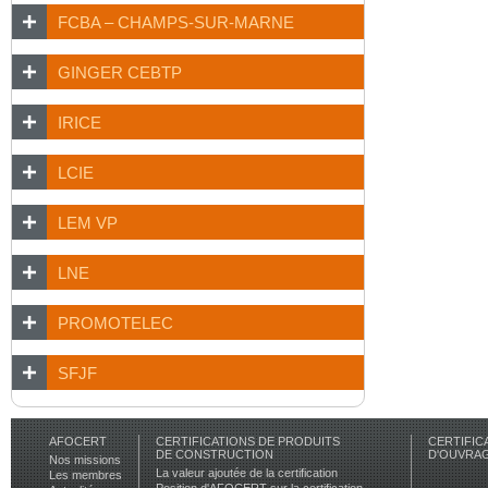
FCBA – CHAMPS-SUR-MARNE
GINGER CEBTP
IRICE
LCIE
LEM VP
LNE
PROMOTELEC
SFJF
AFOCERT
CERTIFICATIONS DE PRODUITS
CERTIFIC
DE CONSTRUCTION
D'OUVRA
Nos missions
La valeur ajoutée de la certification
Les membres