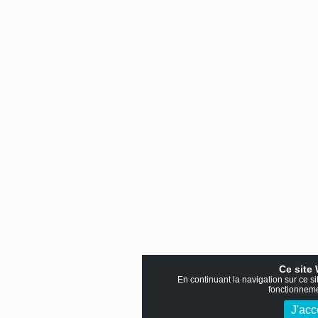
Ce site
En continuant la navigation sur ce si
fonctionnemen
J'acc