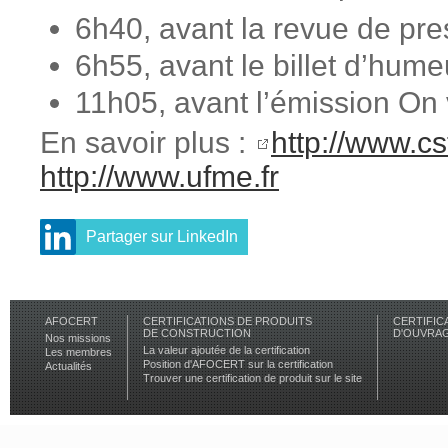
6h40, avant la revue de pr
6h55, avant le billet d’hu
11h05, avant l’émission On
En savoir plus :
http://www.cst
http://www.ufme.fr
Partager sur LinkedIn
AFOCERT
CERTIFICATIONS DE PRODUITS
CERTIFIC
DE CONSTRUCTION
D'OUVRA
Nos missions
La valeur ajoutée de la certification
Les membres
Position d'AFOCERT sur la certification
Actualités
Trouver une certification de produit sur le site