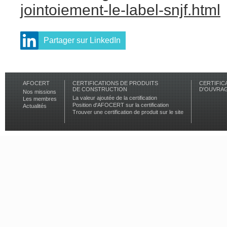
jointoiement-le-label-snjf.html
Partager sur LinkedIn
AFOCERT
CERTIFICATIONS DE PRODUITS
CERTIFIC
DE CONSTRUCTION
D'OUVRA
Nos missions
La valeur ajoutée de la certification
Les membres
Position d'AFOCERT sur la certification
Actualités
Trouver une certification de produit sur le site