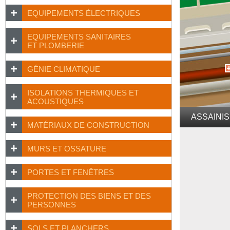
EQUIPEMENTS ÉLECTRIQUES
EQUIPEMENTS SANITAIRES
ET PLOMBERIE
GÉNIE CLIMATIQUE
ISOLATIONS THERMIQUES ET
ACOUSTIQUES
ASSAINIS
MATÉRIAUX DE CONSTRUCTION
MURS ET OSSATURE
PORTES ET FENÊTRES
PROTECTION DES BIENS ET DES
PERSONNES
SOLS ET PLANCHERS