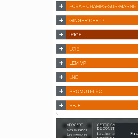
FCBA – CHAMPS-SUR-MARNE
GINGER CEBTP
IRICE
LCIE
LEM VP
LNE
PROMOTELEC
SFJF
AFOCERT
CERTIFICATIONS DE PR
DE CONSTRUCTION
Nos missions
En c
La valeur ajoutée de la certi
Les membres