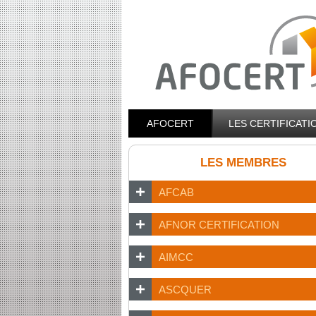
AFOCERT
LES CERTIFICAT
LES MEMBRES
AFCAB
AFNOR CERTIFICATION
AIMCC
ASCQUER