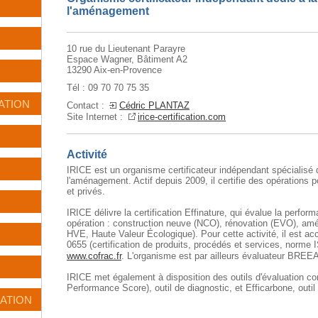
l'aménagement
10 rue du Lieutenant Parayre
Espace Wagner, Bâtiment A2
13290 Aix-en-Provence
Tél : 09 70 70 75 35
ATION
Contact :
Cédric PLANTAZ
Site Internet :
irice-certification.com
Activité
IRICE est un organisme certificateur indépendant spécialisé da
l'aménagement. Actif depuis 2009, il certifie des opérations 
et privés.
IRICE délivre la certification Effinature, qui évalue la perfo
opération : construction neuve (NCO), rénovation (EVO), amé
HVE, Haute Valeur Écologique). Pour cette activité, il est a
0655 (certification de produits, procédés et services, norme
www.cofrac.fr
. L'organisme est par ailleurs évaluateur BREE
IRICE met également à disposition des outils d'évaluation co
Performance Score), outil de diagnostic, et Efficarbone, out
CATION